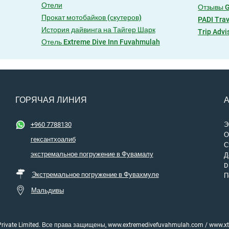
Отели
Отзывы 
Прокат мотобайков (скутеров)
PADI Trav
История дайвинга на Тайгер Шарк
Trip Advi
Отель Extreme Dive Inn Fuvahmulah
ГОРЯЧАЯ ЛИНИЯ
+960 7788130
Э
О
гексантхоалиб
С
экстремальное погружение в Фувамалу
Д
D
Экстремальное погружение в Фувахмуле
П
Мальдивы
 Private Limited. Все права защищены, www.extremedivefuvahmulah.com / www.