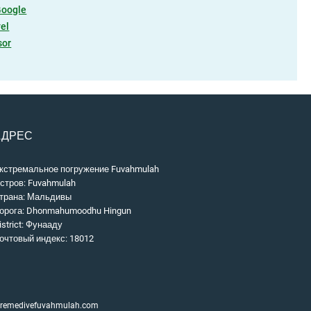
Google
el
sor
АДРЕС
кстремальное погружение Fuvahmulah
стров: Fuvahmulah
трана: Мальдивы
орога: Dhonmahumoodhu Hingun
istrict: Фунааду
очтовый индекс: 18012
xtremedivefuvahmulah.com