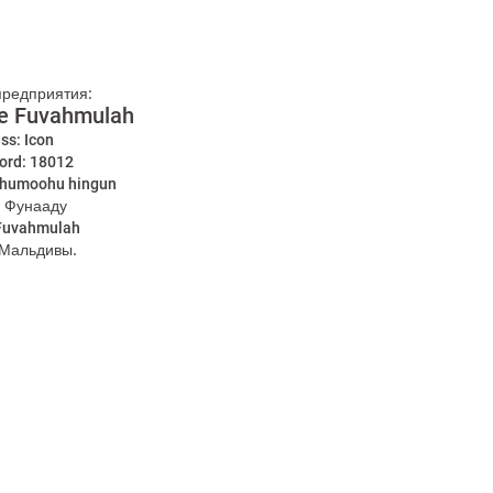
предприятия:
ve Fuvahmulah
ss: Icon
ord: 18012
humoohu hingun
t: Фунааду
Fuvahmulah
 Мальдивы.