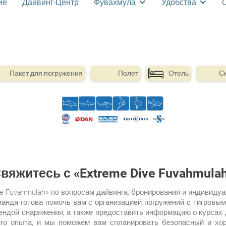
ие
Дайвинг-Центр
Фувахмула
Удобства
Пакет для погружения
Полет
Отель
С
вяжитесь с «Extreme Dive Fuvahmula
e Fuvahmulah» по вопросам дайвинга, бронирования и индивидуа
нда готова помочь вам с организацией погружений с тигровы
рендой снаряжения, а также предоставить информацию о курсах 
его опыта, и мы поможем вам спланировать безопасный и хор