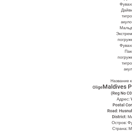
Название 
Maldives P
‍Olige
(Reg No C
Адрес: 
Postal Co
Road: Husn
District: 
Остров: Ф
Страна: 