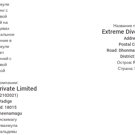
Название 
Extreme Di
Addre
Postal C
Road: Dhonma
Distric
Остров: 
Страна:
компании:
rivate Limited
02102021)
Vadige
rd: 18015
uheenamagu
Мискимагу
увахмула
Мальдивы