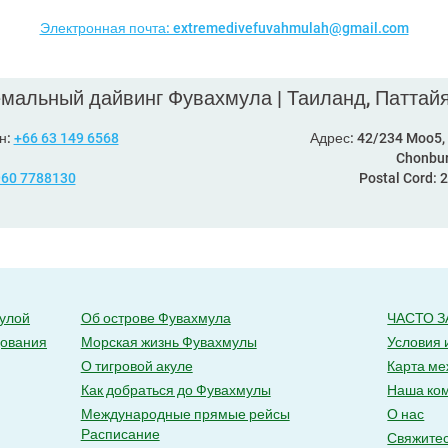
Электронная почта: extremedivefuvahmulah@gmail.com
мальный дайвинг Фувахмула | Таиланд, Паттай
н:
+66 63 149 6568
Адрес: 42/234 Moo5,
Chonbur
60 7788130
Postal Cord: 
кулой
Об острове Фувахмула
ЧАСТО 
дования
Морская жизнь Фувахмулы
Условия 
О тигровой акуле
Карта ме
Как добраться до Фувахмулы
Наша ко
Международные прямые рейсы
О нас
Расписание
Свяжитес