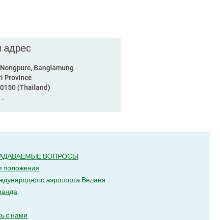
я адрес
 Nongpure, Banglamung
i Province
20150 (Thailand)
‍.
ЗАДАВАЕМЫЕ ВОПРОСЫ
и положения
ждународного аэропорта Велана
манда
ь с нами