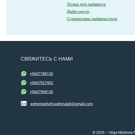
Лодка для дайвинга
Дайв-центр
Стажировка дайвмастера
СВЯЖИТЕСЬ С НАМИ
+9607788130
+9607921902
+9607908130
extremedivefuvahmulah@gmail.com
© 2026 — Olige Maldives